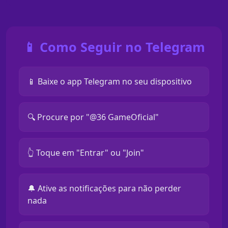
📱 Como Seguir no Telegram
📱 Baixe o app Telegram no seu dispositivo
🔍 Procure por "@36 GameOficial"
👆 Toque em "Entrar" ou "Join"
🔔 Ative as notificações para não perder
nada