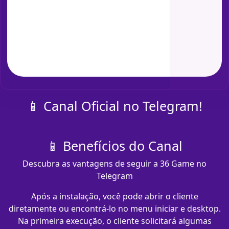
📱 Canal Oficial no Telegram!
📱 Benefícios do Canal
Descubra as vantagens de seguir a 36 Game no
Telegram
Após a instalação, você pode abrir o cliente
diretamente ou encontrá-lo no menu iniciar e desktop.
Na primeira execução, o cliente solicitará algumas