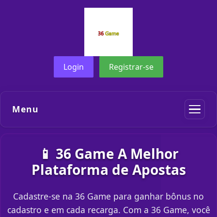
Login
Registrar-se
Menu
📱 36 Game A Melhor
Plataforma de Apostas
Cadastre-se na 36 Game para ganhar bônus no
cadastro e em cada recarga. Com a 36 Game, você