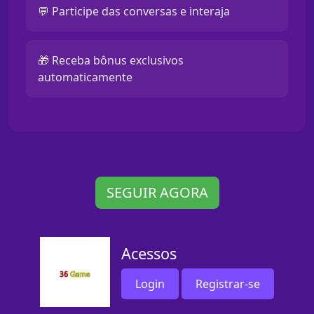
💬 Participe das conversas e interaja
🎁 Receba bônus exclusivos
automaticamente
SEGUIR AGORA
Acessos
Login
Registrar-se