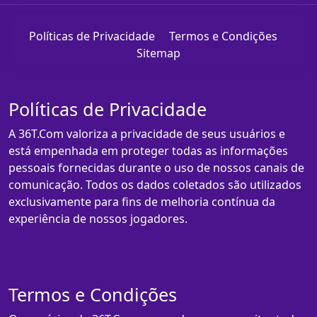
Políticas de Privacidade
Termos e Condições
Sitemap
Políticas de Privacidade
A 36T.Com valoriza a privacidade de seus usuários e
está empenhada em proteger todas as informações
pessoais fornecidas durante o uso de nossos canais de
comunicação. Todos os dados coletados são utilizados
exclusivamente para fins de melhoria contínua da
experiência de nossos jogadores.
Termos e Condições