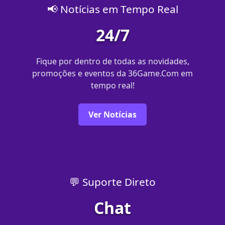
📢 Notícias em Tempo Real
24/7
Fique por dentro de todas as novidades,
promoções e eventos da 36Game.Com em
tempo real!
Ver Notícias
💬 Suporte Direto
Chat