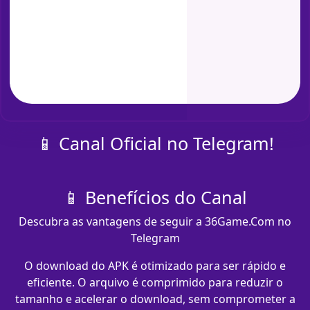
📱 Canal Oficial no Telegram!
📱 Benefícios do Canal
Descubra as vantagens de seguir a 36Game.Com no
Telegram
O download do APK é otimizado para ser rápido e
eficiente. O arquivo é comprimido para reduzir o
tamanho e acelerar o download, sem comprometer a