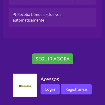
🎁 Receba bônus exclusivos
automaticamente
SEGUIR AGORA
Acessos
Login
Registrar-se