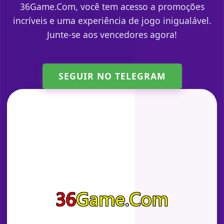
36Game.Com, você tem acesso a promoções
incríveis e uma experiência de jogo inigualável.
Junte-se aos vencedores agora!
SEGUIR NO TELEGRAM