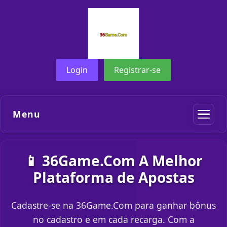
Login
Registrar-se
Menu
📱 36Game.Com A Melhor
Plataforma de Apostas
Cadastre-se na 36Game.Com para ganhar bônus
no cadastro e em cada recarga. Com a