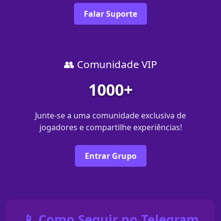
Falar Suporte
👥 Comunidade VIP
1000+
Junte-se a uma comunidade exclusiva de
jogadores e compartilhe experiências!
Entrar Grupo
📱 Como Seguir no Telegram