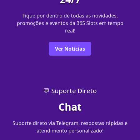
Fique por dentro de todas as novidades,
promoções e eventos da 365 Slots em tempo
real!
Ver Notícias
💬 Suporte Direto
Chat
Suporte direto via Telegram, respostas rápidas e
atendimento personalizado!