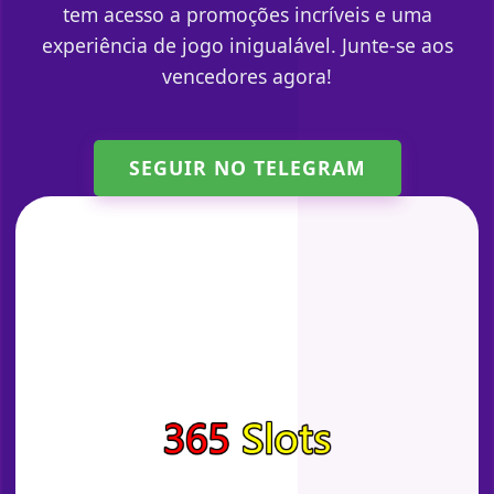
tem acesso a promoções incríveis e uma
experiência de jogo inigualável. Junte-se aos
vencedores agora!
SEGUIR NO TELEGRAM