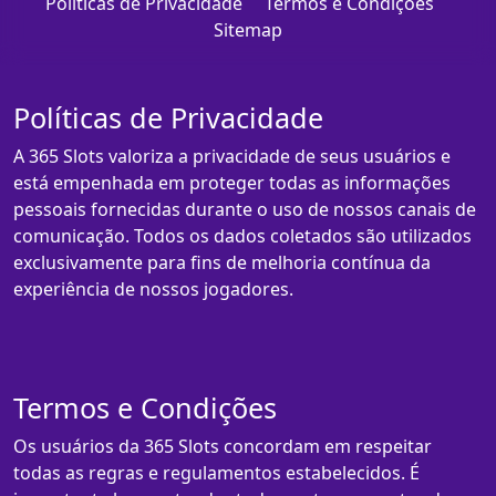
Políticas de Privacidade
Termos e Condições
Sitemap
Políticas de Privacidade
A 365 Slots valoriza a privacidade de seus usuários e
está empenhada em proteger todas as informações
pessoais fornecidas durante o uso de nossos canais de
comunicação. Todos os dados coletados são utilizados
exclusivamente para fins de melhoria contínua da
experiência de nossos jogadores.
Termos e Condições
Os usuários da 365 Slots concordam em respeitar
todas as regras e regulamentos estabelecidos. É