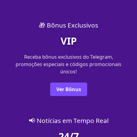
🎁 Bônus Exclusivos
VIP
Receba bônus exclusivos do Telegram,
promoções especiais e códigos promocionais
únicos!
Ver Bônus
📢 Notícias em Tempo Real
24/7