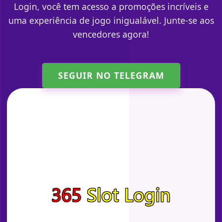
Login, você tem acesso a promoções incríveis e
uma experiência de jogo inigualável. Junte-se aos
vencedores agora!
SEGUIR NO TELEGRAM