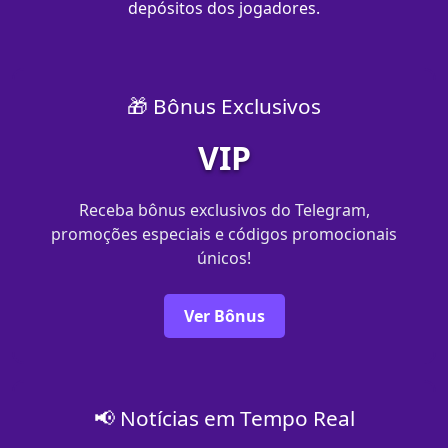
depósitos dos jogadores.
🎁 Bônus Exclusivos
VIP
Receba bônus exclusivos do Telegram,
promoções especiais e códigos promocionais
únicos!
Ver Bônus
📢 Notícias em Tempo Real