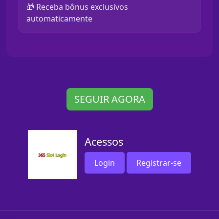
🎁 Receba bônus exclusivos
automaticamente
SEGUIR AGORA
Acessos
Login
Registrar-se