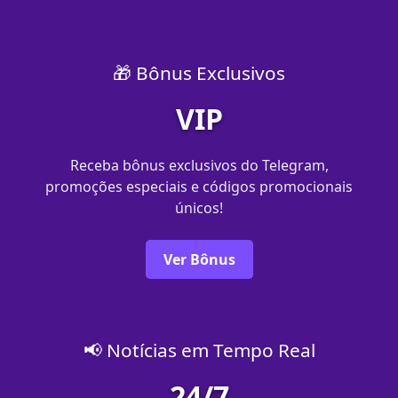
🎁 Bônus Exclusivos
VIP
Receba bônus exclusivos do Telegram,
promoções especiais e códigos promocionais
únicos!
Ver Bônus
📢 Notícias em Tempo Real
24/7