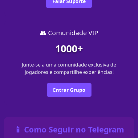
Falar Suporte
👥 Comunidade VIP
1000+
Junte-se a uma comunidade exclusiva de
jogadores e compartilhe experiências!
Entrar Grupo
📱 Como Seguir no Telegram