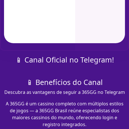
📱 Canal Oficial no Telegram!
📱 Benefícios do Canal
Descubra as vantagens de seguir a 365GG no Telegram
A 365GG é um cassino completo com múltiplos estilos
de jogos — a 365GG Brasil reúne especialistas dos
maiores cassinos do mundo, oferecendo login e
registro integrados.