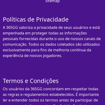
Sitemap
Políticas de Privacidade
A 365GG valoriza a privacidade de seus usuários e está
empenhada em proteger todas as informações
pessoais fornecidas durante o uso de nossos canais de
comunicação. Todos os dados coletados são utilizados
exclusivamente para fins de melhoria contínua da
experiência de nossos jogadores.
Termos e Condições
Os usuários da 365GG concordam em respeitar todas
as regras e regulamentos estabelecidos. É importante
ler e entender todos os termos antes de participar de