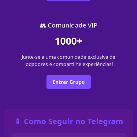
👥 Comunidade VIP
1000+
Junte-se a uma comunidade exclusiva de
jogadores e compartilhe experiências!
Entrar Grupo
📱 Como Seguir no Telegram