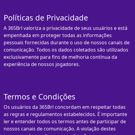
Políticas de Privacidade
A 365Brl valoriza a privacidade de seus usuários e está
empenhada em proteger todas as informações
pessoais fornecidas durante o uso de nossos canais de
comunicação. Todos os dados coletados são utilizados
exclusivamente para fins de melhoria contínua da
experiência de nossos jogadores.
Termos e Condições
Os usuários da 365Brl concordam em respeitar todas
as regras e regulamentos estabelecidos. É importante
ler e entender todos os termos antes de participar de
nossos canais de comunicação. A violação destes