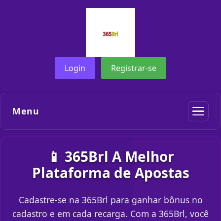
Login
Registrar-se
Menu
📱 365Brl A Melhor
Plataforma de Apostas
Cadastre-se na 365Brl para ganhar bônus no
cadastro e em cada recarga. Com a 365Brl, você