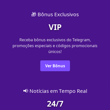
🎁 Bônus Exclusivos
VIP
Receba bônus exclusivos do Telegram,
promoções especiais e códigos promocionais
únicos!
Ver Bônus
📢 Notícias em Tempo Real
24/7