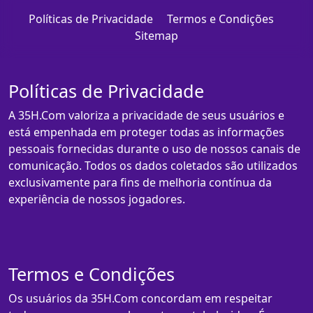
Políticas de Privacidade
Termos e Condições
Sitemap
Políticas de Privacidade
A 35H.Com valoriza a privacidade de seus usuários e
está empenhada em proteger todas as informações
pessoais fornecidas durante o uso de nossos canais de
comunicação. Todos os dados coletados são utilizados
exclusivamente para fins de melhoria contínua da
experiência de nossos jogadores.
Termos e Condições
Os usuários da 35H.Com concordam em respeitar