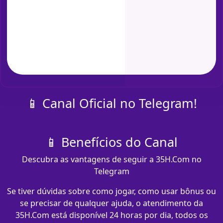
📱 Canal Oficial no Telegram!
📱 Benefícios do Canal
Descubra as vantagens de seguir a 35H.Com no
Telegram
Se tiver dúvidas sobre como jogar, como usar bônus ou
se precisar de qualquer ajuda, o atendimento da
35H.Com está disponível 24 horas por dia, todos os