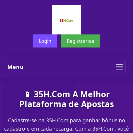
Login
Registrar-se
Menu
📱 35H.Com A Melhor
Plataforma de Apostas
Cadastre-se na 35H.Com para ganhar bônus no
cadastro e em cada recarga. Com a 35H.Com, você