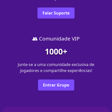
Falar Suporte
👥 Comunidade VIP
1000+
Junte-se a uma comunidade exclusiva de
jogadores e compartilhe experiências!
Entrar Grupo