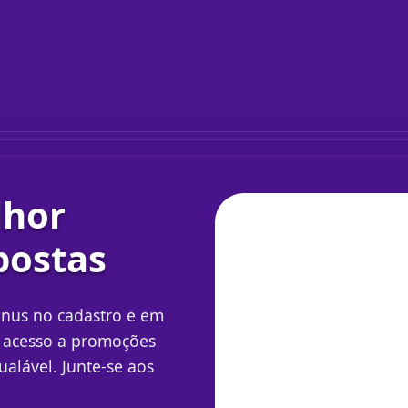
lhor
postas
ônus no cadastro e em
m acesso a promoções
ualável. Junte-se aos