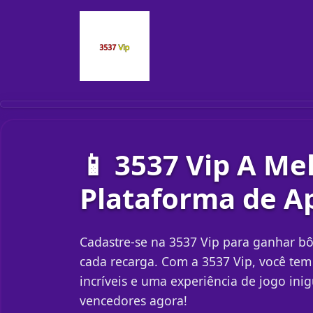
📱 3537 Vip A Me
Plataforma de A
Cadastre-se na 3537 Vip para ganhar b
cada recarga. Com a 3537 Vip, você te
incríveis e uma experiência de jogo inig
vencedores agora!