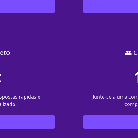
reto
👥 
t
espostas rápidas e
Junte-se a uma com
lizado!
compa
e