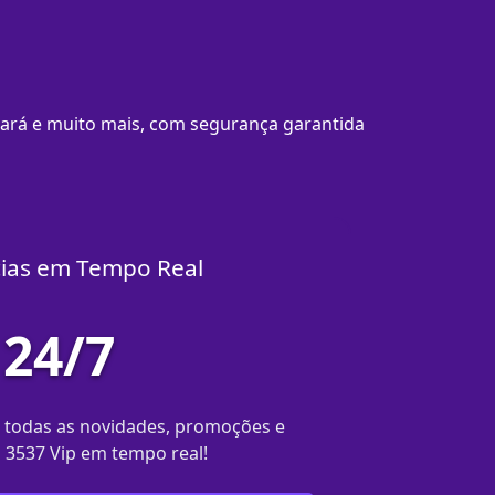
acará e muito mais, com segurança garantida
cias em Tempo Real
24/7
e todas as novidades, promoções e
 3537 Vip em tempo real!