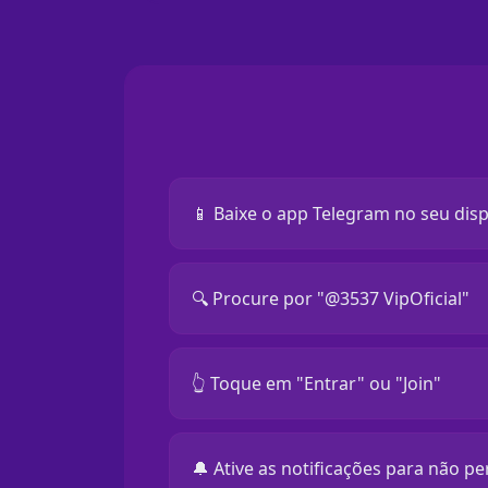
📱 Baixe o app Telegram no seu disp
🔍 Procure por "@3537 VipOficial"
👆 Toque em "Entrar" ou "Join"
🔔 Ative as notificações para não p