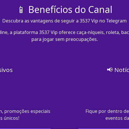
📱 Benefícios do Canal
Descubra as vantagens de seguir a 3537 Vip no Telegram
ine, a plataforma 3537 Vip oferece caça-níqueis, roleta, b
para jogar sem preocupações.
sivos
📢 Notí
m, promoções especiais
Fique por dentro d
s únicos!
eventos da