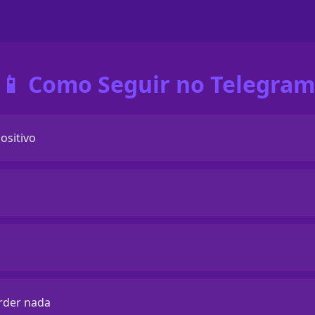
📱 Como Seguir no Telegram
ositivo
erder nada