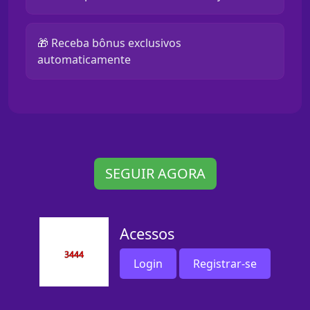
🎁 Receba bônus exclusivos
automaticamente
SEGUIR AGORA
Acessos
Login
Registrar-se