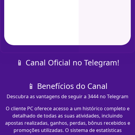
📱 Canal Oficial no Telegram!
📱 Benefícios do Canal
Descubra as vantagens de seguir a 3444 no Telegram
O cliente PC oferece acesso a um histórico completo e
detalhado de todas as suas atividades, incluindo
apostas realizadas, ganhos, perdas, bônus recebidos e
promoções utilizadas. O sistema de estatísticas