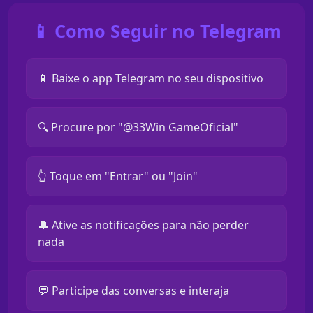
📱 Como Seguir no Telegram
📱 Baixe o app Telegram no seu dispositivo
🔍 Procure por "@33Win GameOficial"
👆 Toque em "Entrar" ou "Join"
🔔 Ative as notificações para não perder
nada
💬 Participe das conversas e interaja