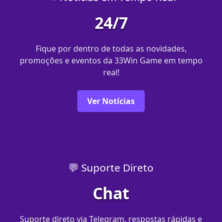
24/7
Fique por dentro de todas as novidades,
promoções e eventos da 33Win Game em tempo
real!
Ver Notícias
💬 Suporte Direto
Chat
Suporte direto via Telegram, respostas rápidas e