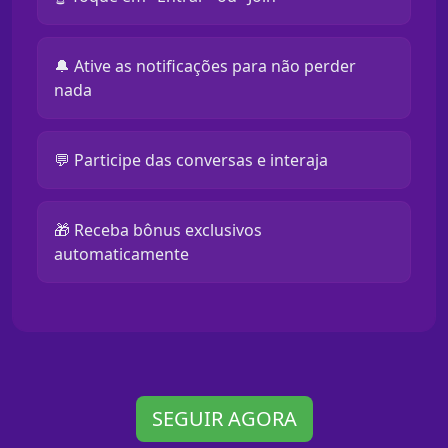
🔔 Ative as notificações para não perder
nada
💬 Participe das conversas e interaja
🎁 Receba bônus exclusivos
automaticamente
SEGUIR AGORA