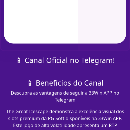
📱 Canal Oficial no Telegram!
📱 Benefícios do Canal
Descubra as vantagens de seguir a 33Win APP no
Telegram
The Great Icescape demonstra a excelência visual dos
slots premium da PG Soft disponíveis na 33Win APP.
Este jogo de alta volatilidade apresenta um RTP