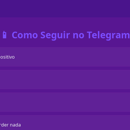
📱 Como Seguir no Telegram
ositivo
erder nada