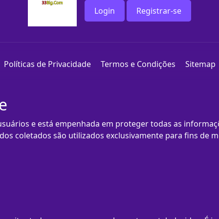
Login
Registrar-se
Políticas de Privacidade
Termos e Condições
Sitemap
de
 usuários e está empenhada em proteger todas as informaç
os coletados são utilizados exclusivamente para fins de m