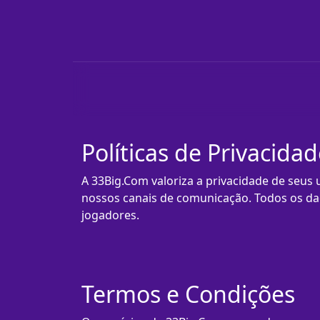
Políticas de Privacida
A 33Big.Com valoriza a privacidade de seus
nossos canais de comunicação. Todos os dad
jogadores.
Termos e Condições