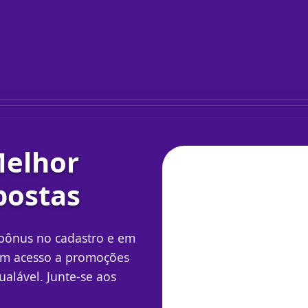
Melhor
postas
bônus no cadastro e em
em acesso a promoções
ualável. Junte-se aos