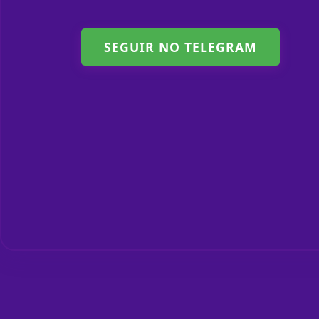
SEGUIR NO TELEGRAM