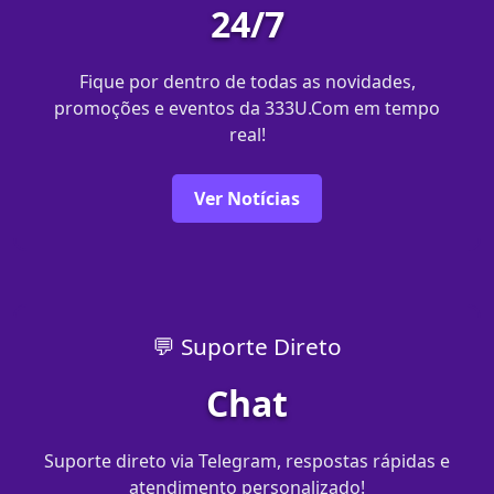
24/7
Fique por dentro de todas as novidades,
promoções e eventos da 333U.Com em tempo
real!
Ver Notícias
💬 Suporte Direto
Chat
Suporte direto via Telegram, respostas rápidas e
atendimento personalizado!