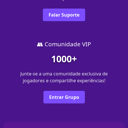
Falar Suporte
👥 Comunidade VIP
1000+
Junte-se a uma comunidade exclusiva de
jogadores e compartilhe experiências!
Entrar Grupo