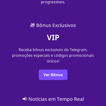
progressivos.
🎁 Bônus Exclusivos
VIP
Receba bônus exclusivos do Telegram,
promoções especiais e códigos promocionais
únicos!
Ver Bônus
📢 Notícias em Tempo Real