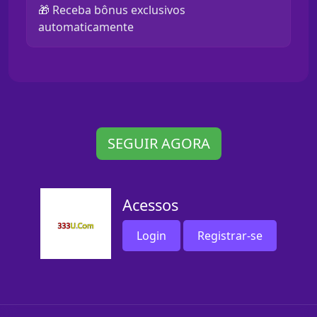
🎁 Receba bônus exclusivos
automaticamente
SEGUIR AGORA
Acessos
Login
Registrar-se