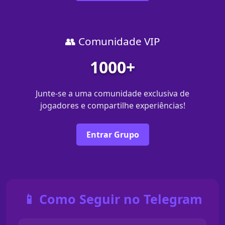
👥 Comunidade VIP
1000+
Junte-se a uma comunidade exclusiva de
jogadores e compartilhe experiências!
Entrar Grupo
📱 Como Seguir no Telegram