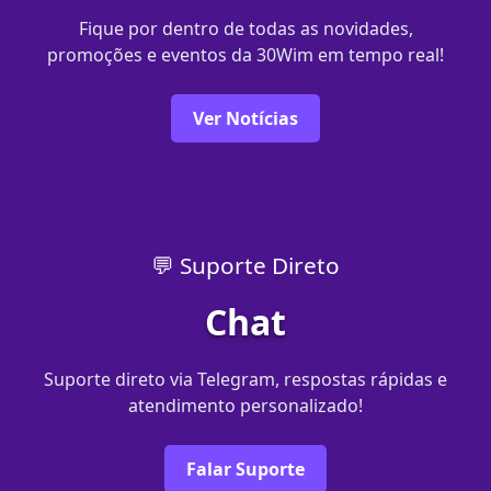
Fique por dentro de todas as novidades,
promoções e eventos da 30Wim em tempo real!
Ver Notícias
💬 Suporte Direto
Chat
Suporte direto via Telegram, respostas rápidas e
atendimento personalizado!
Falar Suporte