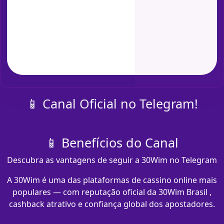
📱 Canal Oficial no Telegram!
📱 Benefícios do Canal
Descubra as vantagens de seguir a 30Wim no Telegram
A 30Wim é uma das plataformas de cassino online mais
populares — com reputação oficial da 30Wim Brasil ,
cashback atrativo e confiança global dos apostadores.