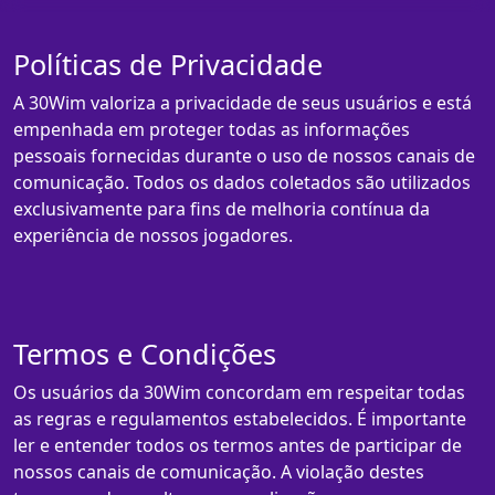
Políticas de Privacidade
A 30Wim valoriza a privacidade de seus usuários e está
empenhada em proteger todas as informações
pessoais fornecidas durante o uso de nossos canais de
comunicação. Todos os dados coletados são utilizados
exclusivamente para fins de melhoria contínua da
experiência de nossos jogadores.
Termos e Condições
Os usuários da 30Wim concordam em respeitar todas
as regras e regulamentos estabelecidos. É importante
ler e entender todos os termos antes de participar de
nossos canais de comunicação. A violação destes