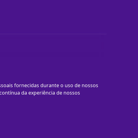
ssoais fornecidas durante o uso de nossos
 contínua da experiência de nossos