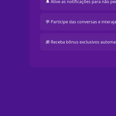
🔔 Ative as notificações para não p
💬 Participe das conversas e interaj
🎁 Receba bônus exclusivos autom