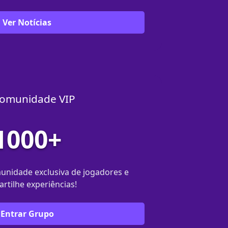
Ver Notícias
Comunidade VIP
1000+
unidade exclusiva de jogadores e
rtilhe experiências!
Entrar Grupo