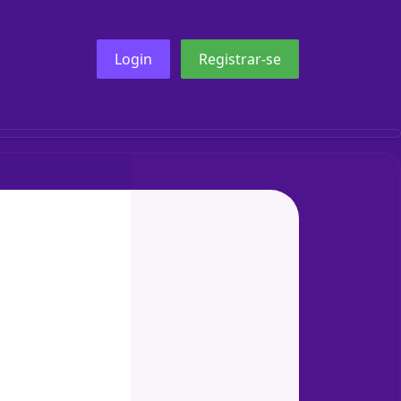
Login
Registrar-se