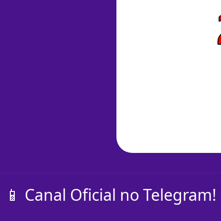
📱 Canal Oficial no Telegram!