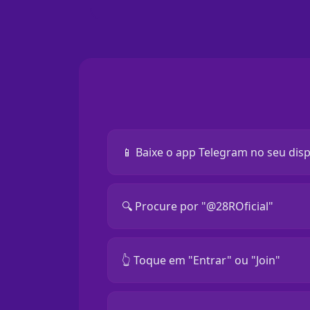
📱 Baixe o app Telegram no seu disp
🔍 Procure por "@28ROficial"
👆 Toque em "Entrar" ou "Join"