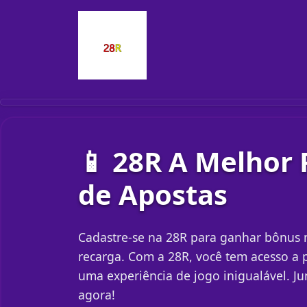
📱 28R A Melhor
de Apostas
Cadastre-se na 28R para ganhar bônus 
recarga. Com a 28R, você tem acesso a 
uma experiência de jogo inigualável. J
agora!