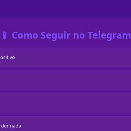
📱 Como Seguir no Telegram
ositivo
"
erder nada