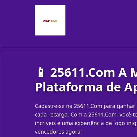
📱 25611.Com A 
Plataforma de A
Cadastre-se na 25611.Com para ganhar
cada recarga. Com a 25611.Com, você 
incríveis e uma experiência de jogo inig
vencedores agora!