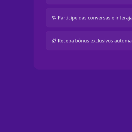
💬 Participe das conversas e interaj
🎁 Receba bônus exclusivos autom