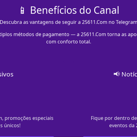
📱 Benefícios do Canal
Descubra as vantagens de seguir a 25611.Com no Telegra
ltiplos métodos de pagamento — a 25611.Com torna as apo
com conforto total.
sivos
📢 Notí
m, promoções especiais
Fique por dentro d
s únicos!
eventos da 