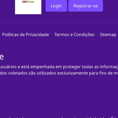
Login
Registrar-se
Políticas de Privacidade
Termos e Condições
Sitemap
de
s usuários e está empenhada em proteger todas as informaç
os coletados são utilizados exclusivamente para fins de m