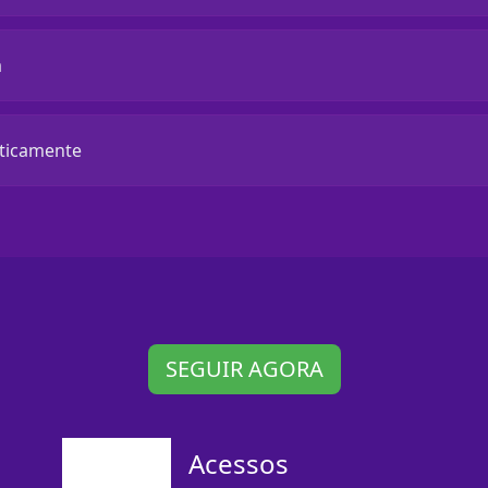
a
aticamente
SEGUIR AGORA
Acessos