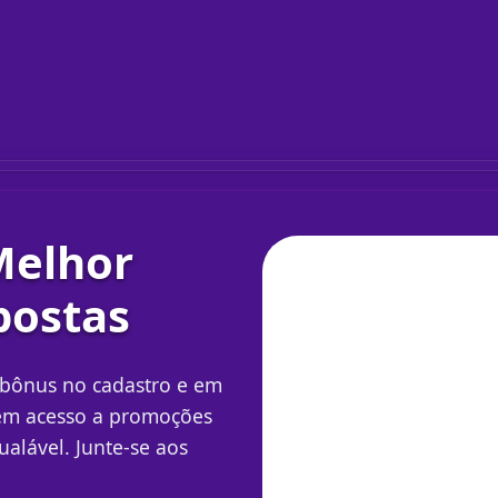
Melhor
postas
 bônus no cadastro e em
tem acesso a promoções
ualável. Junte-se aos