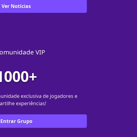
Ver Notícias
Comunidade VIP
1000+
unidade exclusiva de jogadores e
rtilhe experiências!
Entrar Grupo