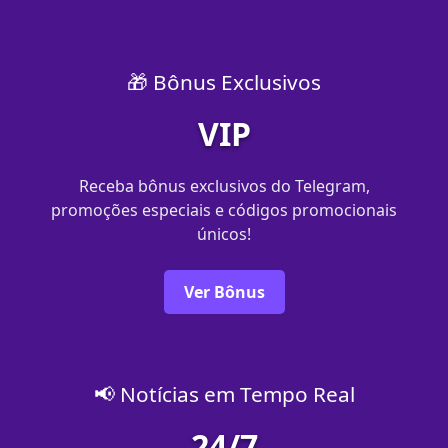
🎁 Bônus Exclusivos
VIP
Receba bônus exclusivos do Telegram,
promoções especiais e códigos promocionais
únicos!
Ver Bônus
📢 Notícias em Tempo Real
24/7