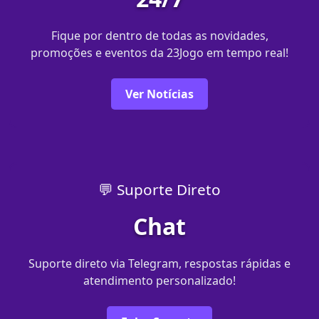
Fique por dentro de todas as novidades,
promoções e eventos da 23Jogo em tempo real!
Ver Notícias
💬 Suporte Direto
Chat
Suporte direto via Telegram, respostas rápidas e
atendimento personalizado!