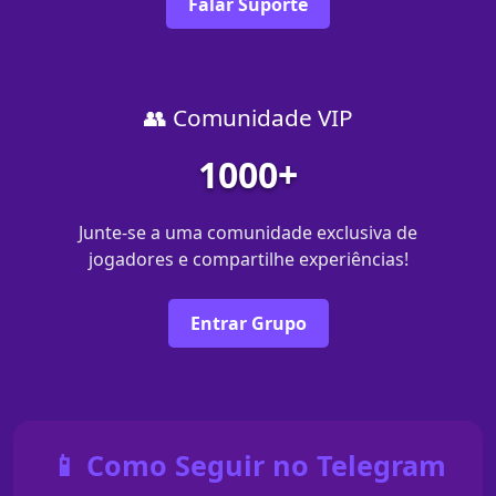
Falar Suporte
👥 Comunidade VIP
1000+
Junte-se a uma comunidade exclusiva de
jogadores e compartilhe experiências!
Entrar Grupo
📱 Como Seguir no Telegram