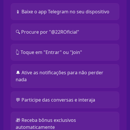
📱 Baixe o app Telegram no seu dispositivo
🔍 Procure por "@22ROficial"
👆 Toque em "Entrar" ou "Join"
🔔 Ative as notificações para não perder
nada
💬 Participe das conversas e interaja
🎁 Receba bônus exclusivos
automaticamente