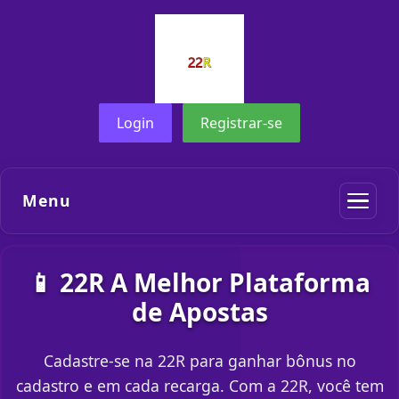
Login
Registrar-se
Menu
📱 22R A Melhor Plataforma
de Apostas
Cadastre-se na 22R para ganhar bônus no
cadastro e em cada recarga. Com a 22R, você tem