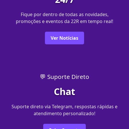
Fique por dentro de todas as novidades,
promoções e eventos da 22R em tempo real!
Ver Notícias
💬 Suporte Direto
Chat
Suporte direto via Telegram, respostas rápidas e
atendimento personalizado!