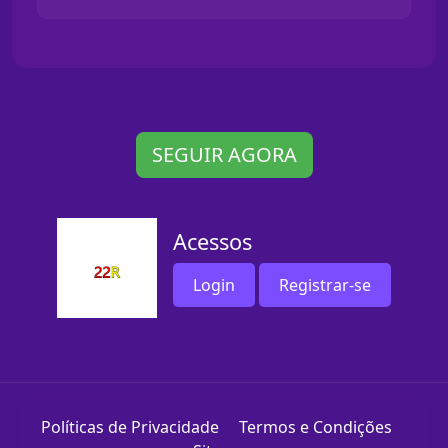
SEGUIR AGORA
Acessos
Login
Registrar-se
Políticas de Privacidade
Termos e Condições