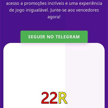
acesso a promoções incríveis e uma experiência
de jogo inigualável. Junte-se aos vencedores
agora!
SEGUIR NO TELEGRAM