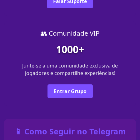
Falar Suporte
👥 Comunidade VIP
1000+
Junte-se a uma comunidade exclusiva de
jogadores e compartilhe experiências!
Entrar Grupo
📱 Como Seguir no Telegram