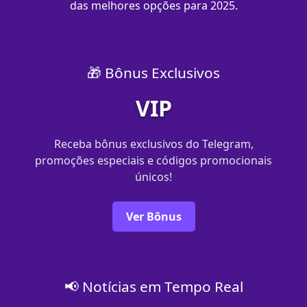
das melhores opções para 2025.
🎁 Bônus Exclusivos
VIP
Receba bônus exclusivos do Telegram,
promoções especiais e códigos promocionais
únicos!
Ver Bônus
📢 Notícias em Tempo Real