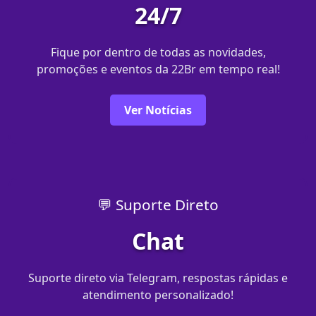
24/7
Fique por dentro de todas as novidades,
promoções e eventos da 22Br em tempo real!
Ver Notícias
💬 Suporte Direto
Chat
Suporte direto via Telegram, respostas rápidas e
atendimento personalizado!