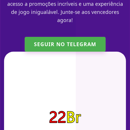
acesso a promoções incríveis e uma experiência
de jogo inigualável. Junte-se aos vencedores
agora!
SEGUIR NO TELEGRAM