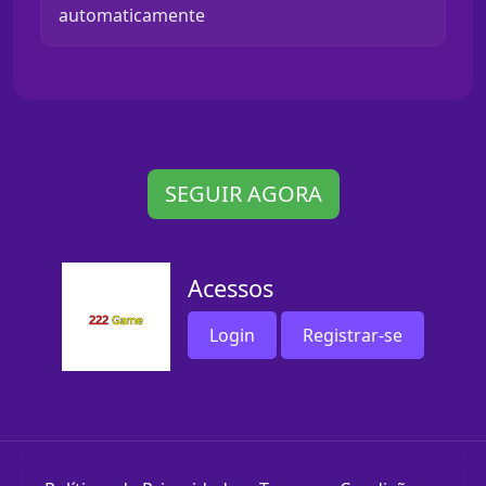
automaticamente
SEGUIR AGORA
Acessos
Login
Registrar-se