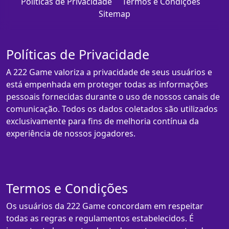
Políticas de Privacidade
Termos e Condições
Sitemap
Políticas de Privacidade
A 222 Game valoriza a privacidade de seus usuários e
está empenhada em proteger todas as informações
pessoais fornecidas durante o uso de nossos canais de
comunicação. Todos os dados coletados são utilizados
exclusivamente para fins de melhoria contínua da
experiência de nossos jogadores.
Termos e Condições
Os usuários da 222 Game concordam em respeitar
todas as regras e regulamentos estabelecidos. É