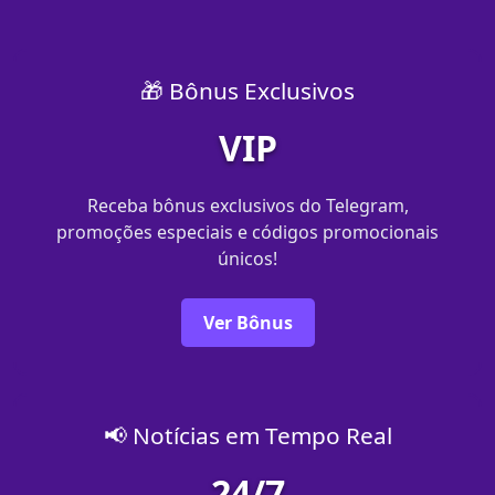
🎁 Bônus Exclusivos
VIP
Receba bônus exclusivos do Telegram,
promoções especiais e códigos promocionais
únicos!
Ver Bônus
📢 Notícias em Tempo Real
24/7