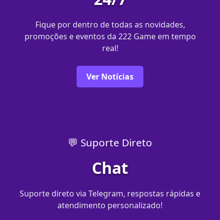
Fique por dentro de todas as novidades,
promoções e eventos da 222 Game em tempo
real!
Ver Notícias
💬 Suporte Direto
Chat
Suporte direto via Telegram, respostas rápidas e
atendimento personalizado!