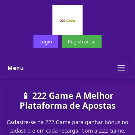
Login
Registrar-se
Menu
📱 222 Game A Melhor
Plataforma de Apostas
Cadastre-se na 222 Game para ganhar bônus no
cadastro e em cada recarga. Com a 222 Game,