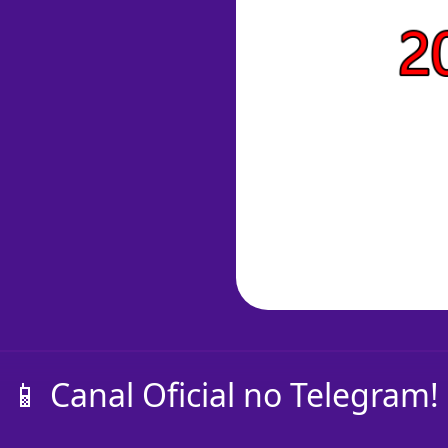
📱 Canal Oficial no Telegram!