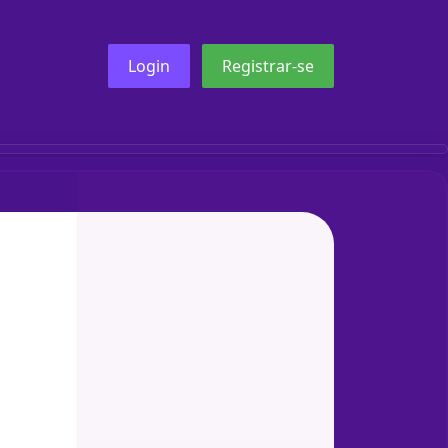
Login
Registrar-se