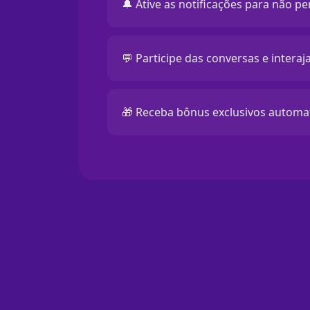
🔔 Ative as notificações para não p
💬 Participe das conversas e interaj
🎁 Receba bônus exclusivos autom