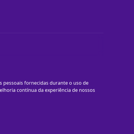
s pessoais fornecidas durante o uso de
elhoria contínua da experiência de nossos