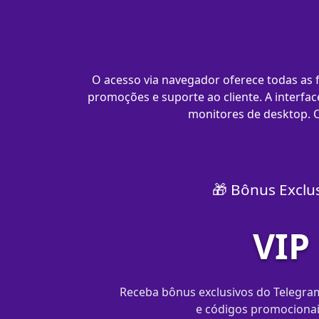
O acesso via navegador oferece todas as fu
promoções e suporte ao cliente. A interfa
monitores de desktop. O
🎁 Bônus Exclu
VIP
Receba bônus exclusivos do Telegra
e códigos promocionai