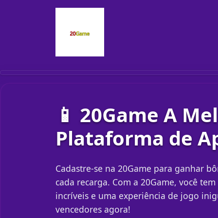
📱 20Game A Me
Plataforma de A
Cadastre-se na 20Game para ganhar bô
cada recarga. Com a 20Game, você tem
incríveis e uma experiência de jogo inig
vencedores agora!