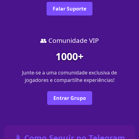
Falar Suporte
👥 Comunidade VIP
1000+
Junte-se a uma comunidade exclusiva de
jogadores e compartilhe experiências!
Entrar Grupo
📱 Como Seguir no Telegram