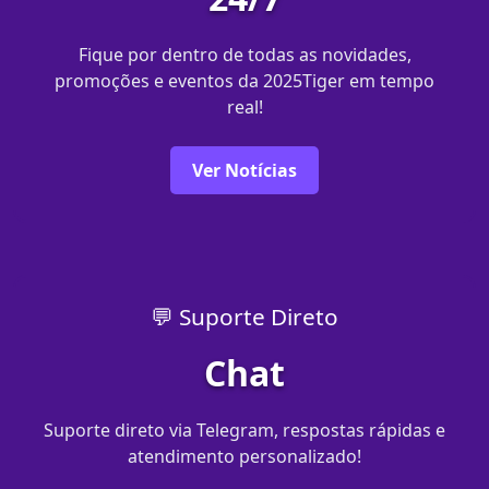
Fique por dentro de todas as novidades,
promoções e eventos da 2025Tiger em tempo
real!
Ver Notícias
💬 Suporte Direto
Chat
Suporte direto via Telegram, respostas rápidas e
atendimento personalizado!