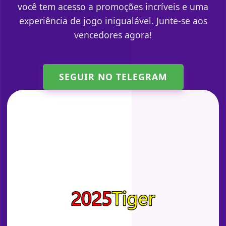
você tem acesso a promoções incríveis e uma
experiência de jogo inigualável. Junte-se aos
vencedores agora!
SEGUIR NO TELEGRAM