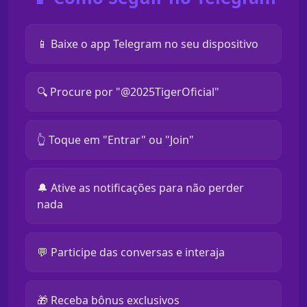
📱 Baixe o app Telegram no seu dispositivo
🔍 Procure por "@2025TigerOficial"
👆 Toque em "Entrar" ou "Join"
🔔 Ative as notificações para não perder
nada
💬 Participe das conversas e interaja
🎁 Receba bônus exclusivos