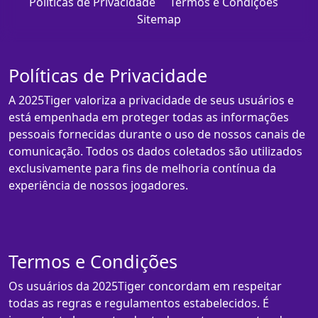
Políticas de Privacidade
Termos e Condições
Sitemap
Políticas de Privacidade
A 2025Tiger valoriza a privacidade de seus usuários e
está empenhada em proteger todas as informações
pessoais fornecidas durante o uso de nossos canais de
comunicação. Todos os dados coletados são utilizados
exclusivamente para fins de melhoria contínua da
experiência de nossos jogadores.
Termos e Condições
Os usuários da 2025Tiger concordam em respeitar
todas as regras e regulamentos estabelecidos. É