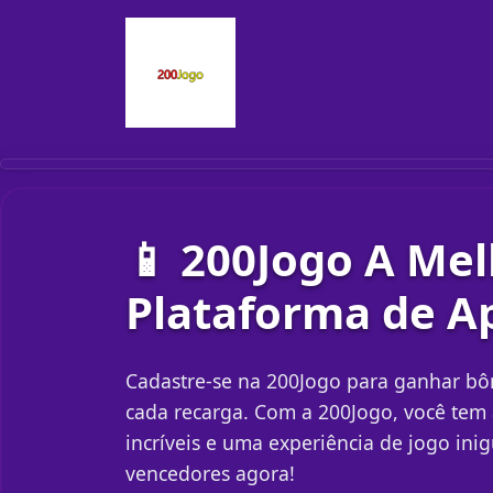
📱 200Jogo A Me
Plataforma de A
Cadastre-se na 200Jogo para ganhar bô
cada recarga. Com a 200Jogo, você tem
incríveis e uma experiência de jogo inig
vencedores agora!