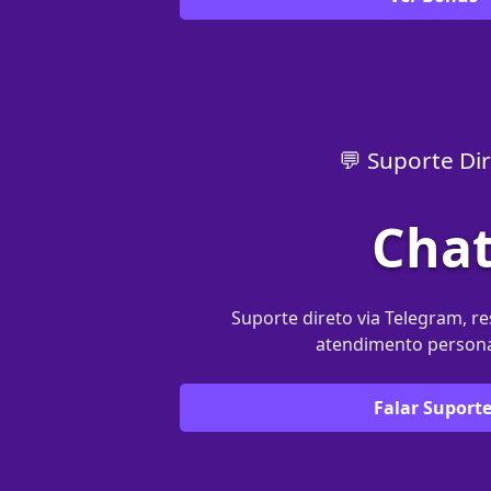
💬 Suporte Di
Cha
Suporte direto via Telegram, r
atendimento persona
Falar Suport