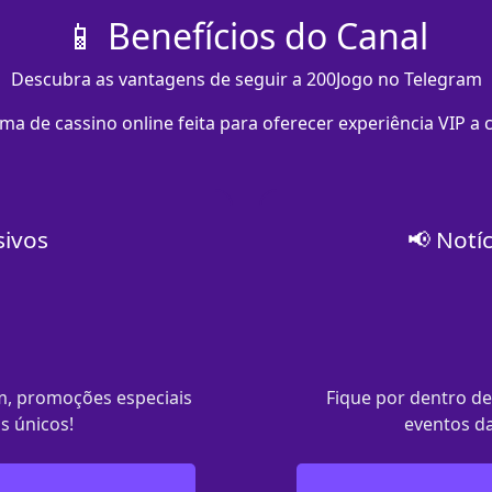
📱 Benefícios do Canal
Descubra as vantagens de seguir a 200Jogo no Telegram
a de cassino online feita para oferecer experiência VIP a 
sivos
📢 Notí
m, promoções especiais
Fique por dentro d
s únicos!
eventos d