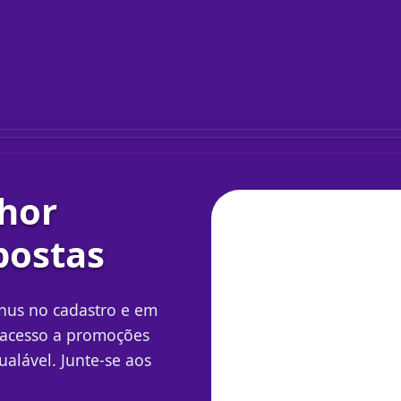
lhor
postas
nus no cadastro e em
 acesso a promoções
ualável. Junte-se aos