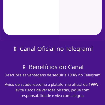
📱 Canal Oficial no Telegram!
📱 Benefícios do Canal
Descubra as vantagens de seguir a 199W no Telegram
Aviso de saúde: escolha a plataforma oficial da 199W ,
evite riscos de versões piratas, jogue com
responsabilidade e viva com alegria.