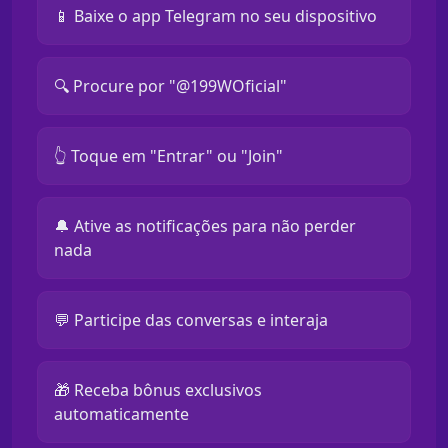
📱 Baixe o app Telegram no seu dispositivo
🔍 Procure por "@199WOficial"
👆 Toque em "Entrar" ou "Join"
🔔 Ative as notificações para não perder
nada
💬 Participe das conversas e interaja
🎁 Receba bônus exclusivos
automaticamente