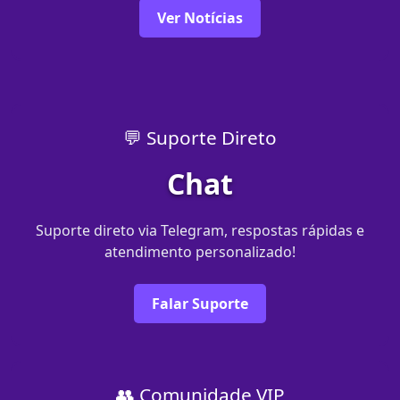
Ver Notícias
💬 Suporte Direto
Chat
Suporte direto via Telegram, respostas rápidas e
atendimento personalizado!
Falar Suporte
👥 Comunidade VIP