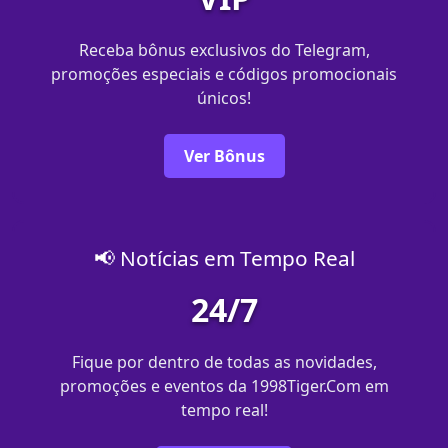
Receba bônus exclusivos do Telegram,
promoções especiais e códigos promocionais
únicos!
Ver Bônus
📢 Notícias em Tempo Real
24/7
Fique por dentro de todas as novidades,
promoções e eventos da 1998Tiger.Com em
tempo real!