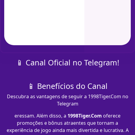
📱 Canal Oficial no Telegram!
📱 Benefícios do Canal
Descubra as vantagens de seguir a 1998Tiger.Com no
Telegram
eressam. Além disso, a
1998Tiger.Com
oferece
promoções e bônus atraentes que tornam a
experiência de jogo ainda mais divertida e lucrativa. A