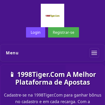
Login
Registrar-se
Menu
📱 1998Tiger.Com A Melhor
Plataforma de Apostas
Cadastre-se na 1998Tiger.Com para ganhar bônus
no cadastro e em cada recarga. Com a