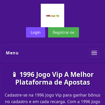
Login
Registrar-se
Menu
📱 1996 Jogo Vip A Melhor
Plataforma de Apostas
Cadastre-se na 1996 Jogo Vip para ganhar bônus
no cadastro e em cada recarga. Com a 1996 Jogo