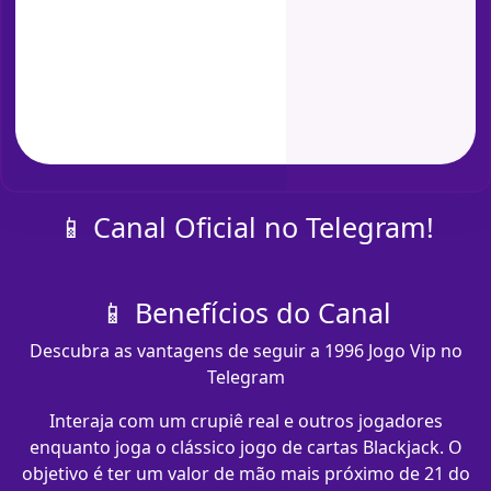
📱 Canal Oficial no Telegram!
📱 Benefícios do Canal
Descubra as vantagens de seguir a 1996 Jogo Vip no
Telegram
Interaja com um crupiê real e outros jogadores
enquanto joga o clássico jogo de cartas Blackjack. O
objetivo é ter um valor de mão mais próximo de 21 do