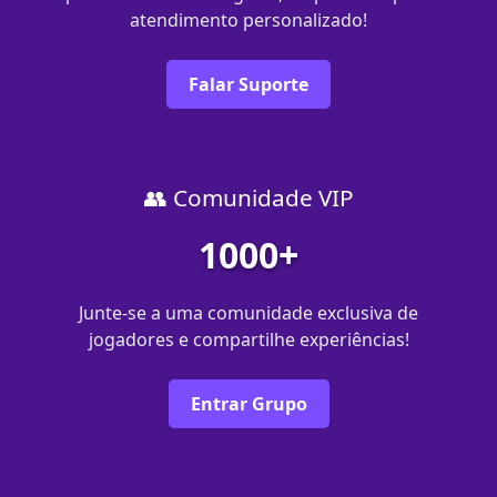
atendimento personalizado!
Falar Suporte
👥 Comunidade VIP
1000+
Junte-se a uma comunidade exclusiva de
jogadores e compartilhe experiências!
Entrar Grupo