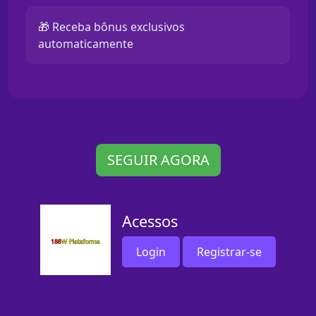
🎁 Receba bônus exclusivos
automaticamente
SEGUIR AGORA
Acessos
Login
Registrar-se