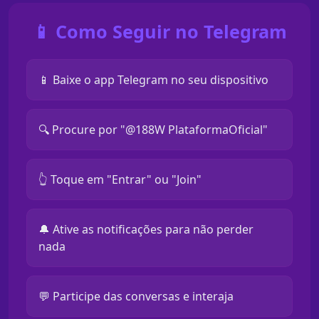
📱 Como Seguir no Telegram
📱 Baixe o app Telegram no seu dispositivo
🔍 Procure por "@188W PlataformaOficial"
👆 Toque em "Entrar" ou "Join"
🔔 Ative as notificações para não perder
nada
💬 Participe das conversas e interaja