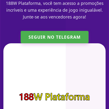
188W Plataforma, você tem acesso a promoções
incríveis e uma experiência de jogo inigualável.
Junte-se aos vencedores agora!
SEGUIR NO TELEGRAM