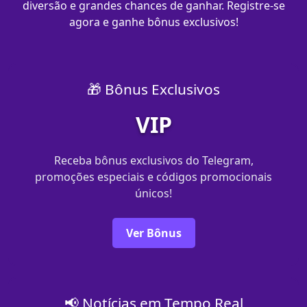
diversão e grandes chances de ganhar. Registre-se
agora e ganhe bônus exclusivos!
🎁 Bônus Exclusivos
VIP
Receba bônus exclusivos do Telegram,
promoções especiais e códigos promocionais
únicos!
Ver Bônus
📢 Notícias em Tempo Real