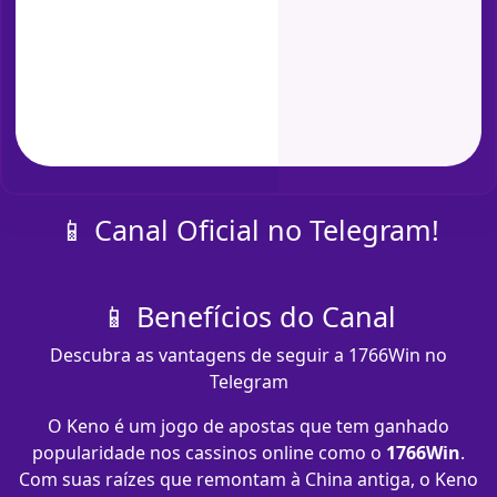
📱 Canal Oficial no Telegram!
📱 Benefícios do Canal
Descubra as vantagens de seguir a 1766Win no
Telegram
O Keno é um jogo de apostas que tem ganhado
popularidade nos cassinos online como o
1766Win
.
Com suas raízes que remontam à China antiga, o Keno