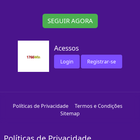
SEGUIR AGORA
Acessos
Login
Registrar-se
Políticas de Privacidade
Termos e Condições
Sitemap
Políticas de Privacidade