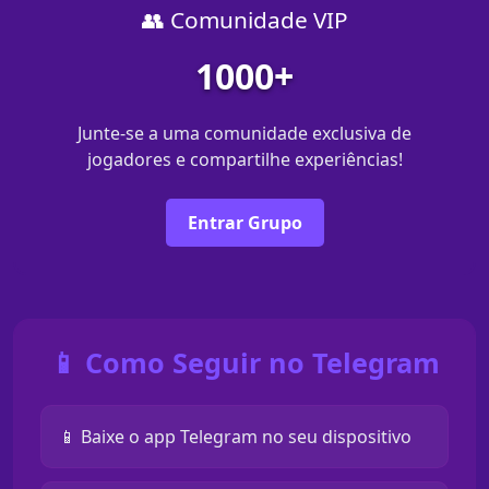
👥 Comunidade VIP
1000+
Junte-se a uma comunidade exclusiva de
jogadores e compartilhe experiências!
Entrar Grupo
📱 Como Seguir no Telegram
📱 Baixe o app Telegram no seu dispositivo