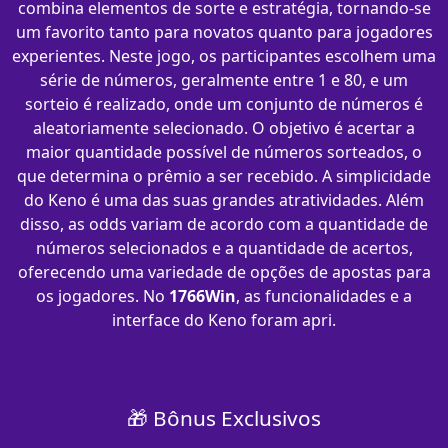
combina elementos de sorte e estratégia, tornando-se
um favorito tanto para novatos quanto para jogadores
experientes. Neste jogo, os participantes escolhem uma
série de números, geralmente entre 1 e 80, e um
sorteio é realizado, onde um conjunto de números é
aleatoriamente selecionado. O objetivo é acertar a
maior quantidade possível de números sorteados, o
que determina o prêmio a ser recebido. A simplicidade
do Keno é uma das suas grandes atratividades. Além
disso, as odds variam de acordo com a quantidade de
números selecionados e a quantidade de acertos,
oferecendo uma variedade de opções de apostas para
os jogadores. No
1766Win
, as funcionalidades e a
interface do Keno foram apri.
🎁 Bônus Exclusivos