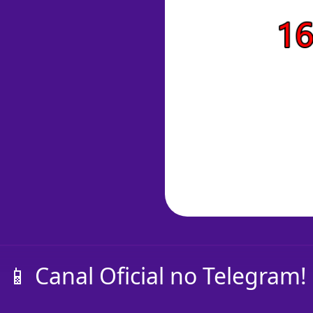
📱 Canal Oficial no Telegram!