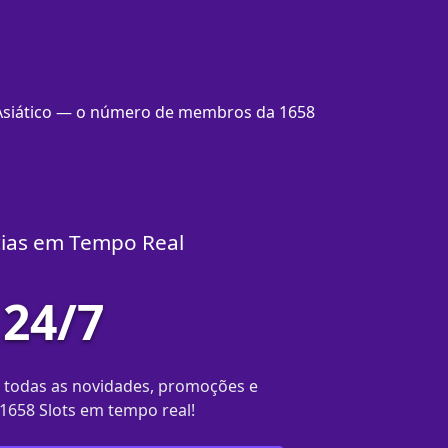
te Asiático — o número de membros da 1658
cias em Tempo Real
24/7
e todas as novidades, promoções e
1658 Slots em tempo real!