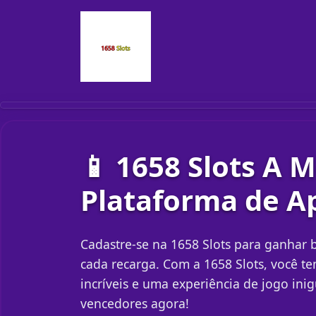
📱 1658 Slots A 
Plataforma de A
Cadastre-se na 1658 Slots para ganhar 
cada recarga. Com a 1658 Slots, você t
incríveis e uma experiência de jogo inig
vencedores agora!