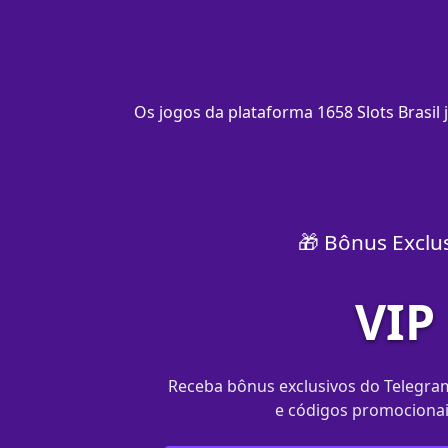
Os jogos da plataforma 1658 Slots Brasil
🎁 Bônus Exclu
VIP
Receba bônus exclusivos do Telegra
e códigos promocionai