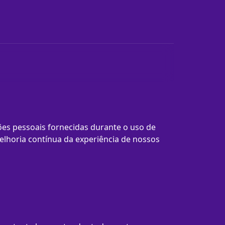
ões pessoais fornecidas durante o uso de
elhoria contínua da experiência de nossos