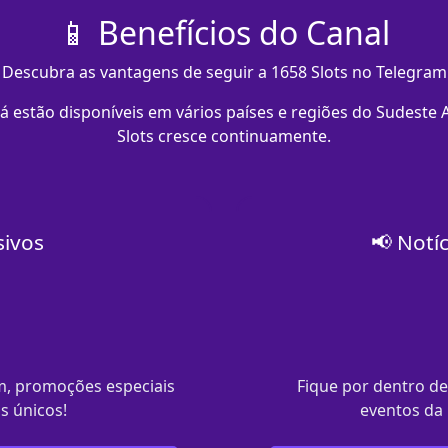
📱 Benefícios do Canal
Descubra as vantagens de seguir a 1658 Slots no Telegram
 já estão disponíveis em vários países e regiões do Sudes
Slots cresce continuamente.
sivos
📢 Notí
m, promoções especiais
Fique por dentro d
s únicos!
eventos da 