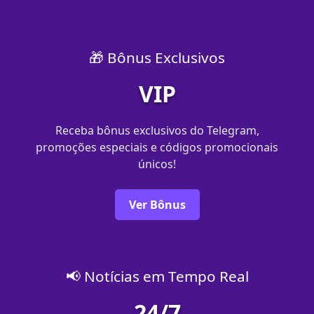
🎁 Bônus Exclusivos
VIP
Receba bônus exclusivos do Telegram,
promoções especiais e códigos promocionais
únicos!
Ver Bônus
📢 Notícias em Tempo Real
24/7