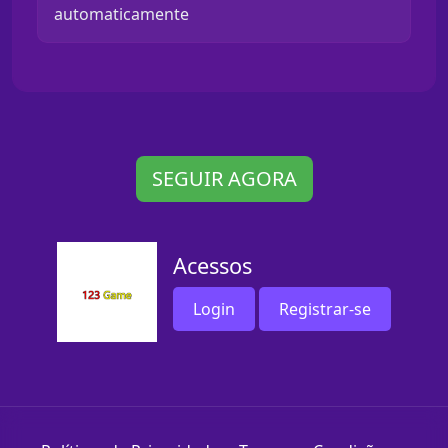
automaticamente
SEGUIR AGORA
Acessos
Login
Registrar-se