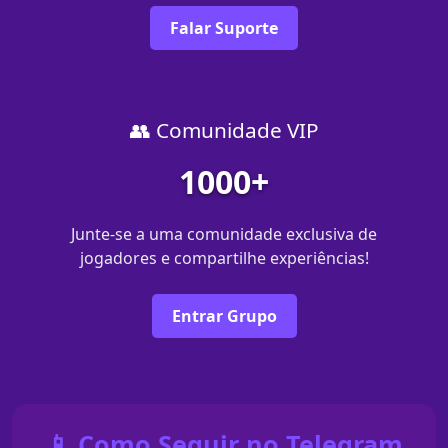
Falar Suporte
👥 Comunidade VIP
1000+
Junte-se a uma comunidade exclusiva de
jogadores e compartilhe experiências!
Entrar Grupo
📱 Como Seguir no Telegram