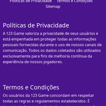
Políticas de Privacidade
Termos e Condições
Sitemap
Políticas de Privacidade
A 123 Game valoriza a privacidade de seus usuários e
está empenhada em proteger todas as informações
pessoais fornecidas durante o uso de nossos canais de
comunicação. Todos os dados coletados são utilizados
exclusivamente para fins de melhoria contínua da
experiência de nossos jogadores.
Termos e Condições
Os usuários da 123 Game concordam em respeitar
todas as regras e regulamentos estabelecidos. É