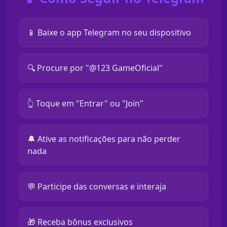
📱 Baixe o app Telegram no seu dispositivo
🔍 Procure por "@123 GameOficial"
👆 Toque em "Entrar" ou "Join"
🔔 Ative as notificações para não perder
nada
💬 Participe das conversas e interaja
🎁 Receba bônus exclusivos