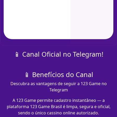
📱 Canal Oficial no Telegram!
📱 Benefícios do Canal
Descubra as vantagens de seguir a 123 Game no
Telegram
A 123 Game permite cadastro instantâneo — a
plataforma 123 Game Brasil é limpa, segura e oficial,
sendo o único cassino online autorizado.