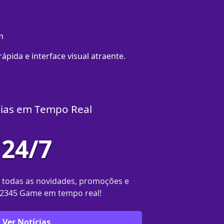
m
pida e interface visual atraente.
cias em Tempo Real
24/7
e todas as novidades, promoções e
12345 Game em tempo real!
Ver Notícias