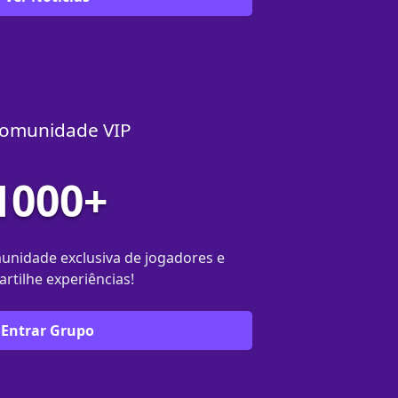
Comunidade VIP
1000+
unidade exclusiva de jogadores e
rtilhe experiências!
Entrar Grupo