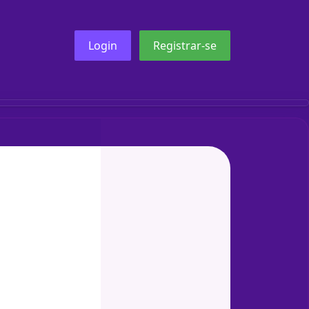
Login
Registrar-se