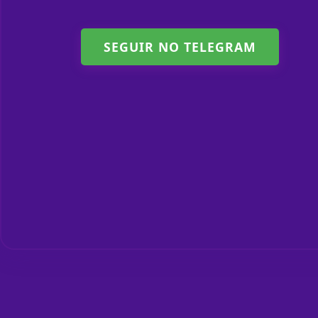
SEGUIR NO TELEGRAM