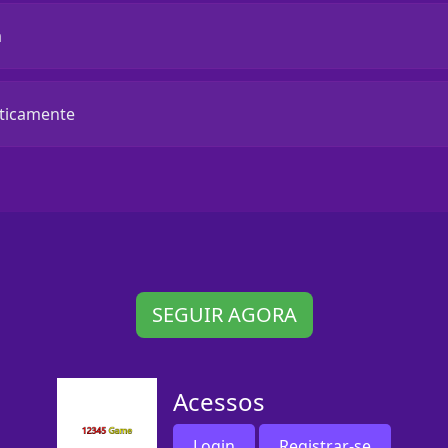
a
aticamente
SEGUIR AGORA
Acessos
Login
Registrar-se