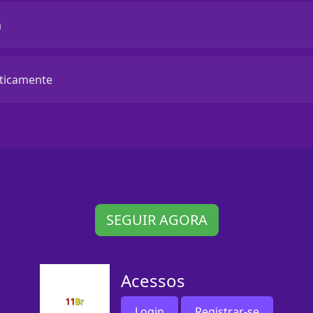
a
aticamente
SEGUIR AGORA
Acessos
Login
Registrar-se