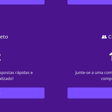
reto
👥 
t
espostas rápidas e
Junte-se a uma com
lizado!
compa
e