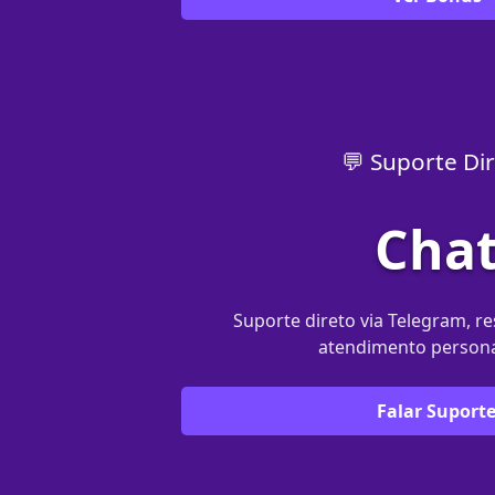
💬 Suporte Di
Cha
Suporte direto via Telegram, r
atendimento persona
Falar Suport