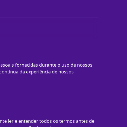
essoais fornecidas durante o uso de nossos
 contínua da experiência de nossos
nte ler e entender todos os termos antes de