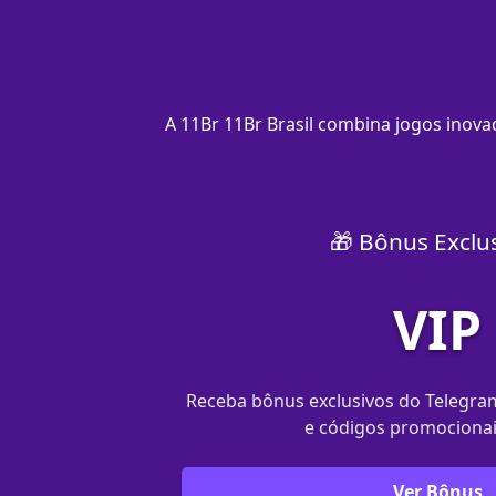
A 11Br 11Br Brasil combina jogos inovad
🎁 Bônus Exclu
VIP
Receba bônus exclusivos do Telegra
e códigos promocionai
Ver Bônus