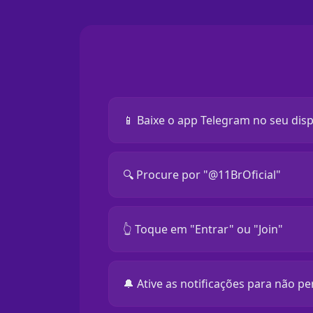
📱 Baixe o app Telegram no seu disp
🔍 Procure por "@11BrOficial"
👆 Toque em "Entrar" ou "Join"
🔔 Ative as notificações para não p