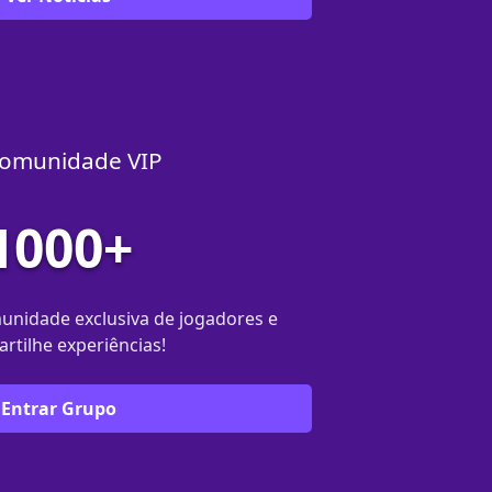
Comunidade VIP
1000+
unidade exclusiva de jogadores e
rtilhe experiências!
Entrar Grupo