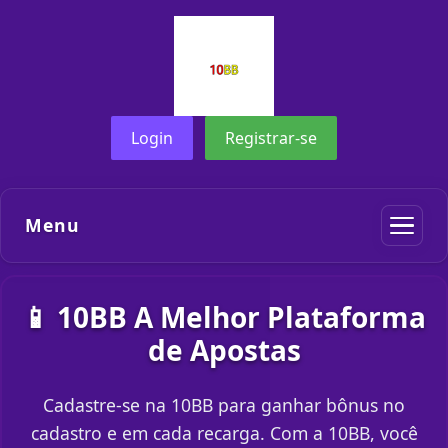
Login
Registrar-se
Menu
📱 10BB A Melhor Plataforma
de Apostas
Cadastre-se na 10BB para ganhar bônus no
cadastro e em cada recarga. Com a 10BB, você