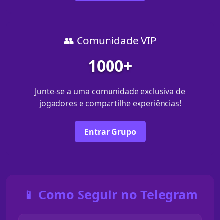
👥 Comunidade VIP
1000+
Junte-se a uma comunidade exclusiva de
jogadores e compartilhe experiências!
Entrar Grupo
📱 Como Seguir no Telegram