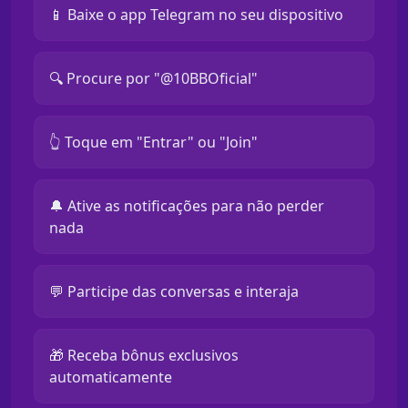
📱 Baixe o app Telegram no seu dispositivo
🔍 Procure por "@10BBOficial"
👆 Toque em "Entrar" ou "Join"
🔔 Ative as notificações para não perder
nada
💬 Participe das conversas e interaja
🎁 Receba bônus exclusivos
automaticamente