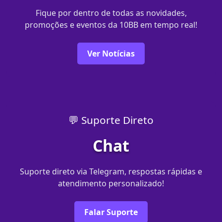
Fique por dentro de todas as novidades,
promoções e eventos da 10BB em tempo real!
Ver Notícias
💬 Suporte Direto
Chat
Suporte direto via Telegram, respostas rápidas e
atendimento personalizado!
Falar Suporte