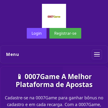
Login
Registrar-se
Menu
📱 0007Game A Melhor
Plataforma de Apostas
Cadastre-se na 0007Game para ganhar bônus no
cadastro e em cada recarga. Com a 0007Game,