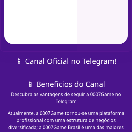
📱 Canal Oficial no Telegram!
📱 Benefícios do Canal
Descubra as vantagens de seguir a 0007Game no
Telegram
Atualmente, a 0007Game tornou-se uma plataforma
profissional com uma estrutura de negócios
diversificada; a 0007Game Brasil é uma das maiores