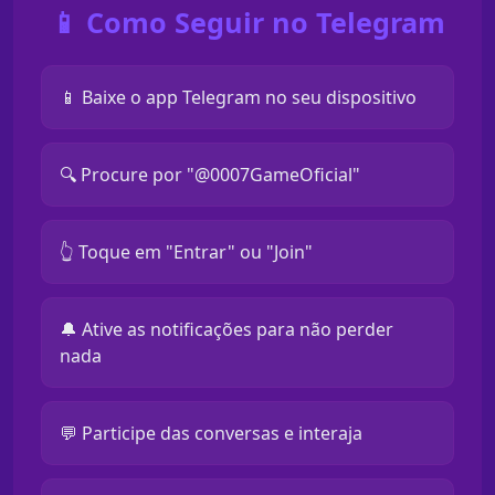
📱 Como Seguir no Telegram
📱 Baixe o app Telegram no seu dispositivo
🔍 Procure por "@0007GameOficial"
👆 Toque em "Entrar" ou "Join"
🔔 Ative as notificações para não perder
nada
💬 Participe das conversas e interaja